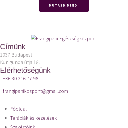
MUTASD MIND!
Címünk
1037 Budapest
Kunigunda útja 18.
Elérhetőségünk
+36 30 216 77 98
frangipanikozpont@gmail.com
Főoldal
Terápiák és kezelések
Szakértőink