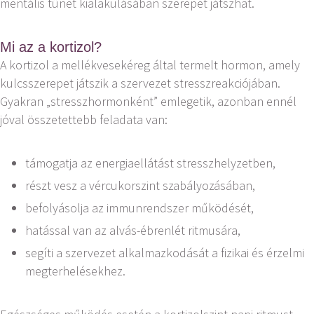
mentális tünet kialakulásában szerepet játszhat.
Mi az a kortizol?
A kortizol a mellékvesekéreg által termelt hormon, amely
kulcsszerepet játszik a szervezet stresszreakciójában.
Gyakran „stresszhormonként” emlegetik, azonban ennél
jóval összetettebb feladata van:
támogatja az energiaellátást stresszhelyzetben,
részt vesz a vércukorszint szabályozásában,
befolyásolja az immunrendszer működését,
hatással van az alvás-ébrenlét ritmusára,
segíti a szervezet alkalmazkodását a fizikai és érzelmi
megterhelésekhez.