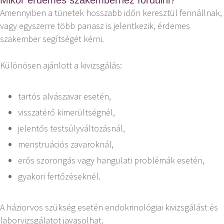
Mikor érdemes szakemberhez fordulni?
Amennyiben a tünetek hosszabb időn keresztül fennállnak,
vagy egyszerre több panasz is jelentkezik, érdemes
szakember segítségét kérni.
Különösen ajánlott a kivizsgálás:
tartós alvászavar esetén,
visszatérő kimerültségnél,
jelentős testsúlyváltozásnál,
menstruációs zavaroknál,
erős szorongás vagy hangulati problémák esetén,
gyakori fertőzéseknél.
A háziorvos szükség esetén endokrinológiai kivizsgálást és
laborvizsgálatot javasolhat.