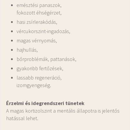
emésztési panaszok,
fokozott éhségérzet,
hasi zsírlerakódás,
vércukorszint-ingadozás,
magas vérnyomás,
hajhullás,
bőrproblémák, pattanások,
gyakoribb fertőzések,
lassabb regeneráció,
izomgyengeség.
Érzelmi és idegrendszeri tünetek
A magas kortizolszint a mentális állapotra is jelentős
hatással lehet.