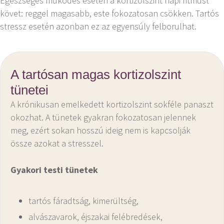
Egészséges működés esetén a kortizolszint napi ritmust
követ: reggel magasabb, este fokozatosan csökken. Tartós
stressz esetén azonban ez az egyensúly felborulhat.
A tartósan magas kortizolszint
tünetei
A krónikusan emelkedett kortizolszint sokféle panaszt
okozhat. A tünetek gyakran fokozatosan jelennek
meg, ezért sokan hosszú ideig nem is kapcsolják
össze azokat a stresszel.
Gyakori testi tünetek
tartós fáradtság, kimerültség,
alvászavarok, éjszakai felébredések,