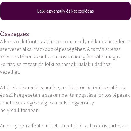
Lelki egyensúly és kapcsolódás
Összegzés
A kortizol létfontosságú hormon, amely nélkülözhetetlen a
szervezet alkalmazkodóképességéhez. A tartós stressz
következtében azonban a hosszú ideig fennálló magas
kortizolszint testi és lelki panaszok kialakulásához
vezethet.
A tünetek korai felismerése, az életmódbeli változtatások
és szükség esetén a szakember támogatása fontos lépések
lehetnek az egészség és a belső egyensúly
helyreállításában.
Amennyiben a fent említett tünetek közül több is tartósan