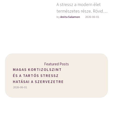
A stressz a modern élet
természetes része. Rövid
távon segíthet
by 
Anita Salamon
2026-06-01
alkalmazkodni a
kihívásokhoz, hosszabb
távon azonban komoly
terhet …
Featured Posts
MAGAS KORTIZOLSZINT
ÉS A TARTÓS STRESSZ
HATÁSAI A SZERVEZETRE
2026-06-01